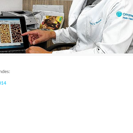
ndes:
014