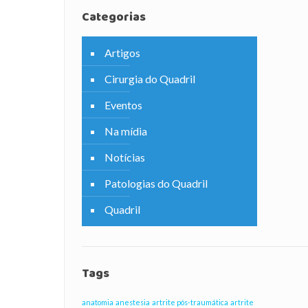
Categorias
Artigos
Cirurgia do Quadril
Eventos
Na mídia
Notícias
Patologias do Quadril
Quadril
Tags
anatomia
anestesia
artrite pós-traumática
artrite